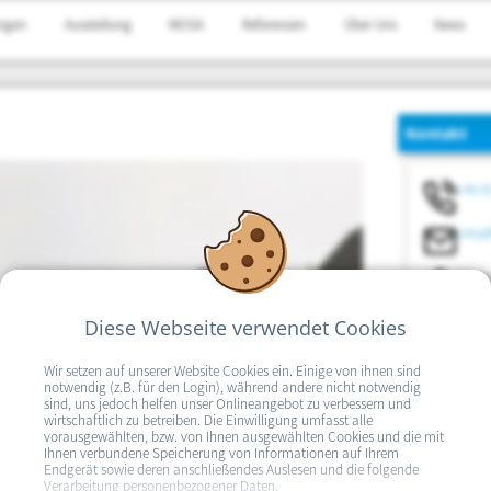
ungen
Ausstellung
MOSA
Referenzen
Über Uns
News
Kontakt
+49 (0
info@
Remsc
07318
Diese Webseite verwendet Cookies
Öffnungszei
Mo. und Fr
Wir setzen auf unserer Website Cookies ein. Einige von ihnen sind
Di. und Do
notwendig (z.B. für den Login), während andere nicht notwendig
Mittwoch
sind, uns jedoch helfen unser Onlineangebot zu verbessern und
wirtschaftlich zu betreiben. Die Einwilligung umfasst alle
Nach Verein
vorausgewählten, bzw. von Ihnen ausgewählten Cookies und die mit
unserer Ges
Ihnen verbundene Speicherung von Informationen auf Ihrem
Tel.
03671 
Endgerät sowie deren anschließendes Auslesen und die folgende
Verarbeitung personenbezogener Daten.
per Mail:
bi