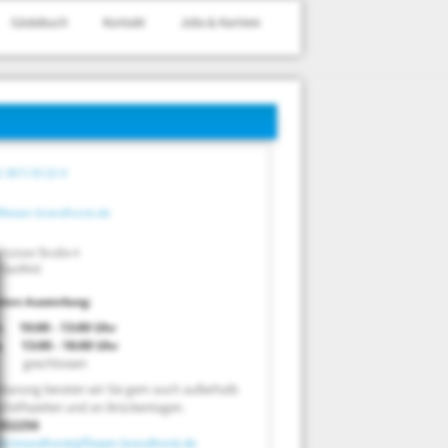
Gästebuch
Kontakt
Jobs & Karriere
) 3671 55 22-0
fliesen-brandhorst.de
hützer Straße 4
 Saalfeld
ten Ausstellung:
. 10:00 - 13:00 Uhr
. 13:00 - 18:00 Uhr
 geschlossen
barung beraten wir Sie gern auch außerhalb
chäftszeiten und an Brückentagen.
552250
rte.brandhorst@fliesen-brandhorst.de