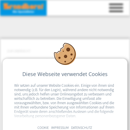
ZUR ÜBERSICHT
Unsere Ausstellung hat einen runden
Geburtstag
Diese Webseite verwendet Cookies
Am 01. September sind wir taggenau 20 Jahre in unserer Ausstellung
Wir setzen auf unserer Website Cookies ein. Einige von ihnen sind
beratend, planend und verkaufend für Sie tätig.
notwendig (z.B. für den Login), während andere nicht notwendig
sind, uns jedoch helfen unser Onlineangebot zu verbessern und
Aus diesem Anlass findet unser diesjährige Hausmessean an diesem Tag
wirtschaftlich zu betreiben. Die Einwilligung umfasst alle
vorausgewählten, bzw. von Ihnen ausgewählten Cookies und die
statt.
mit Ihnen verbundene Speicherung von Informationen auf Ihrem
Endgerät sowie deren anschließendes Auslesen und die folgende
Wir freuen uns sehr auf Ihren Besuch, lassen Sie sich von neuen Ideen
Verarbeitung personenbezogener Daten.
inspirieren oder kommen Sie einfach vorbei und schauen, was sich so
veändert hat.
Sie können in den Einsatz der nicht notwendigen Cookies mit
COOKIE
IMPRESSUM
DATENSCHUTZ
dem Klick auf die Schaltfläche "Alle Cookies akzeptieren"